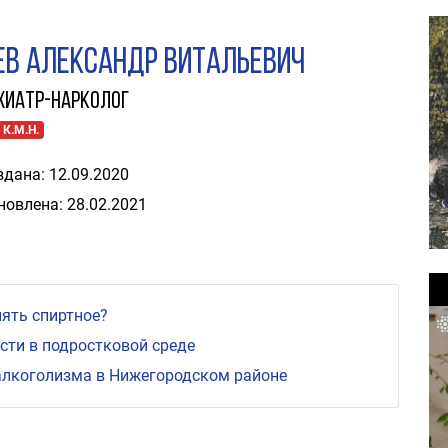
ев Александр Витальевич
хиатр-нарколог
 К.М.Н.
здана: 12.09.2020
новлена: 28.02.2021
ять спиртное?
ти в подростковой среде
алкоголизма в Нижегородском районе